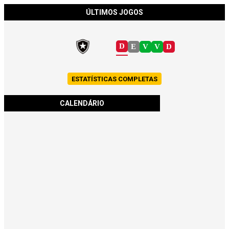
ÚLTIMOS JOGOS
D
E
V
V
D
ESTATÍSTICAS COMPLETAS
CALENDÁRIO