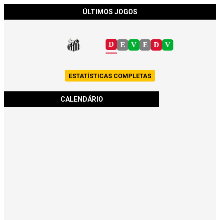
ÚLTIMOS JOGOS
D
E
V
E
D
V
ESTATÍSTICAS COMPLETAS
CALENDÁRIO