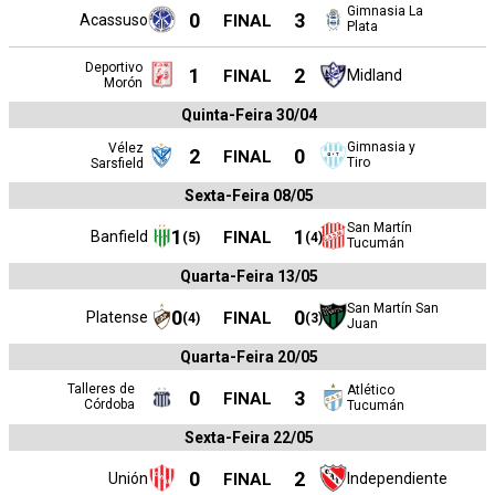
Gimnasia La
0
3
Acassuso
FINAL
Plata
Deportivo
1
2
FINAL
Midland
Morón
Quinta-Feira 30/04
Gimnasia y
Vélez
2
0
FINAL
Tiro
Sarsfield
Sexta-Feira 08/05
San Martín
1
1
Banfield
FINAL
(
5
)
(
4
)
Tucumán
Quarta-Feira 13/05
San Martín San
0
0
Platense
FINAL
(
4
)
(
3
)
Juan
Quarta-Feira 20/05
Talleres de
Atlético
0
3
FINAL
Córdoba
Tucumán
Sexta-Feira 22/05
0
2
Unión
FINAL
Independiente