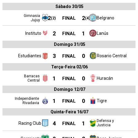
Sábado 30/05
Gimnasia
2
2
FINAL
Belgrano
(
2
)
(
4
)
Jujuy
2
1
Instituto
FINAL
Lanús
Domingo 31/05
3
0
Estudiantes
FINAL
Rosario Central
Terça-Feira 02/06
Barracas
1
0
FINAL
Huracán
Central
Domingo 12/07
Independiente
1
0
FINAL
Tigre
Rivadavia
Quinta-Feira 16/07
Defensa y
4
1
Racing Club
FINAL
Justicia