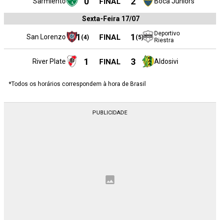
0
2
Sarmiento
FINAL
Boca Juniors
Sexta-Feira 17/07
Deportivo
1
1
San Lorenzo
FINAL
(
4
)
(
5
)
Riestra
1
3
River Plate
FINAL
Aldosivi
*Todos os horários correspondem à hora de Brasil