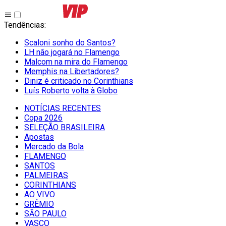
Tendências
:
Scaloni sonho do Santos?
LH não jogará no Flamengo
Malcom na mira do Flamengo
Memphis na Libertadores?
Diniz é criticado no Corinthians
Luís Roberto volta à Globo
NOTÍCIAS RECENTES
Copa 2026
SELEÇÃO BRASILEIRA
Apostas
Mercado da Bola
FLAMENGO
SANTOS
PALMEIRAS
CORINTHIANS
AO VIVO
GRÊMIO
SĀO PAULO
VASCO