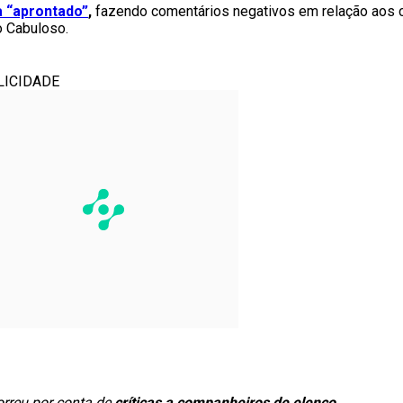
a “aprontado”
,
fazendo comentários negativos em relação aos 
o Cabuloso.
LICIDADE
orreu por conta de
críticas a companheiros de elenco
.