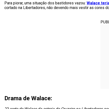
Para piorar, uma situação dos bastidores vazou:
Walace teri
cortado na Libertadores, não devendo mais vestir as cores d
PUB
Drama de Walace:
“O corte de Walace da estreia do Cruzeiro na Libertadores oc