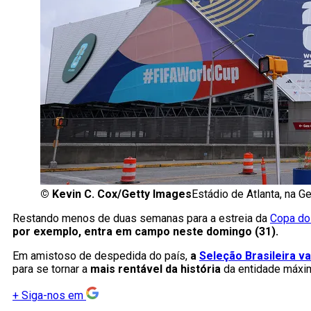
©
Kevin C. Cox/Getty Images
Estádio de Atlanta, na 
Restando menos de duas semanas para a estreia da
Copa do
por exemplo, entra em campo neste domingo (31).
Em amistoso de despedida do país,
a
Seleção Brasileira v
para se tornar a
mais rentável da história
da entidade máxim
+
Siga-nos em