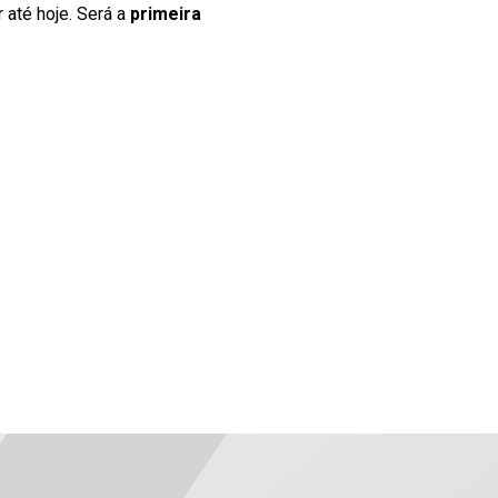
 até hoje. Será a
primeira