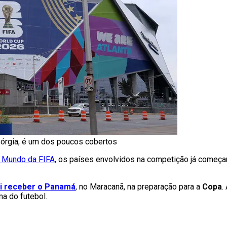
Geórgia, é um dos poucos cobertos
 Mundo da FIFA
, os países envolvidos na competição já começam
ai receber o Panamá
, no Maracanã, na preparação para a
Copa
.
a do futebol.